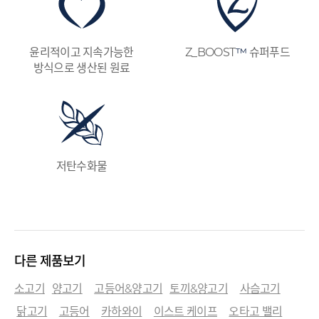
윤리적이고 지속가능한
Z_BOOST
™
슈퍼푸드
방식으로 생산된 원료
저탄수화물
다른 제품보기
소고기
양고기
고등어&양고기
토끼&양고기
사슴고기
닭고기
고등어
카하와이
이스트 케이프
오타고 밸리