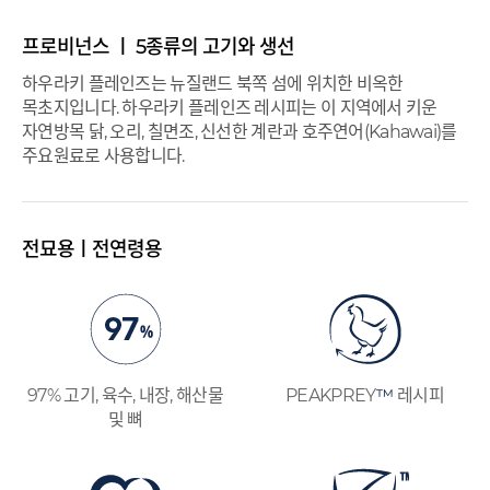
프로비넌스 ㅣ 5종류의 고기와 생선
하우라키 플레인즈는 뉴질랜드 북쪽 섬에 위치한 비옥한
목초지입니다. 하우라키 플레인즈 레시피는 이 지역에서 키운
자연방목 닭, 오리, 칠면조, 신선한 계란과 호주연어(Kahawai)를
주요원료로 사용합니다.
전묘용ㅣ전연령용
97% 고기, 육수, 내장, 해산물
PEAKPREY
™
레시피
및 뼈