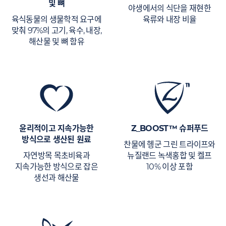
및 뼈
야생에서의 식단을 재현한
육식동물의 생물학적 요구에
육류와 내장 비율
맞춰 97%의 고기, 육수, 내장,
해산물 및 뼈 함유
윤리적이고 지속가능한
Z_BOOST™ 슈퍼푸드
방식으로 생산된 원료
찬물에 헹군 그린 트라이프와
자연방목 목초비육과
뉴질랜드 녹색홍합 및 켈프
지속가능한 방식으로 잡은
10% 이상 포함
생선과 해산물