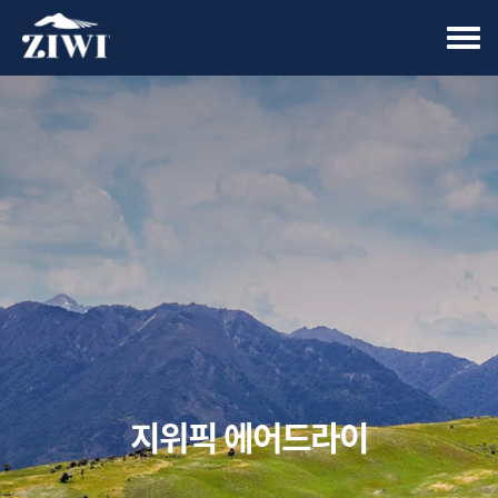
Tog
nav
지위픽 에어드라이