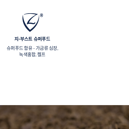
지-부스트 슈퍼푸드
슈퍼푸드 함유 - 가금류 심장,
녹색홍합, 켈프