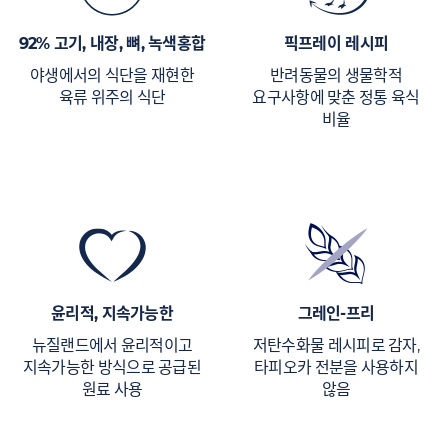
92% 고기, 내장, 뼈, 녹색홍합
픽프레이 레시피
야생에서의 식단을 재현한
반려동물의 생물학적
육류 위주의 식단
요구사항에 맞춘 정통 육식
비율
윤리적, 지속가능한
그레인-프리
뉴질랜드에서 윤리적이고
저탄수화물 레시피로 감자,
지속가능한 방식으로 공급된
타피오카 전분을 사용하지
원료 사용
않음