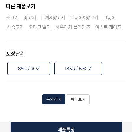
다른 제품보기
소고기
양고기
토끼&양고기
고등어&양고기
고등어
사슴고기
오타고 밸리
하우라키 플레인즈
이스트 케이프
포장단위
85G / 3OZ
185G / 6.5OZ
문의하기
목록보기
제품특징