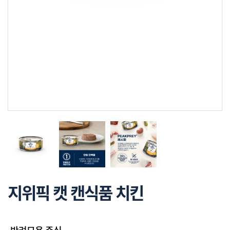
지위픽 캣 캔식품 치킨