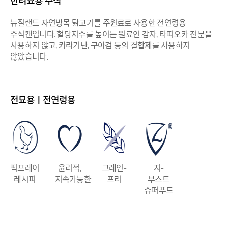
반려묘용 주식
뉴질랜드 자연방목 닭고기를 주원료로 사용한 전연령용
주식캔입니다. 혈당지수를 높이는 원료인 감자, 타피오카 전분을
사용하지 않고, 카라기난, 구아검 등의 결합제를 사용하지
않았습니다.
전묘용ㅣ전연령용
픽프레이
윤리적,
그레인-
지-
레시피
지속가능한
프리
부스트
슈퍼푸드