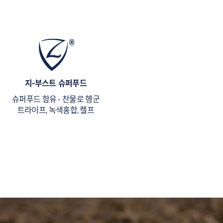
지-부스트 슈퍼푸드
슈퍼푸드 함유 - 찬물로 헹군
트라이프, 녹색홍합, 켈프