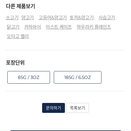
다른 제품보기
소고기
양고기
고등어&양고기
토끼&양고기
사슴고기
닭고기
카하와이
이스트 케이프
하우라키 플레인즈
오타고 밸리
포장단위
85G / 3OZ
185G / 6.5OZ
문의하기
목록보기