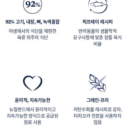
92% 고기, 내장, 뼈, 녹색홍합
픽프레이 레시피
야생에서의 식단을 재현한
반려동물의 생물학적
육류 위주의 식단
요구사항에 맞춘 정통 육식
비율
윤리적, 지속가능한
그레인-프리
뉴질랜드에서 윤리적이고
저탄수화물 레시피로 감자,
지속가능한 방식으로 공급된
타피오카 전분을 사용하지
원료 사용
않음