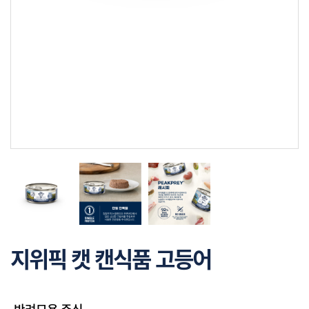
지위픽 캣 캔식품 고등어